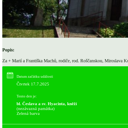
Popis:
Za + Marií a Františka Machů, rodiče, rod. Roščanskou, Miroslava Ku
Datum začátku události
Čtvrtek 17.7.2025
Tento den je:
bl. Česlava a sv. Hyacinta, kněží
(nezávazná památka)
Zelená barva                                                                              