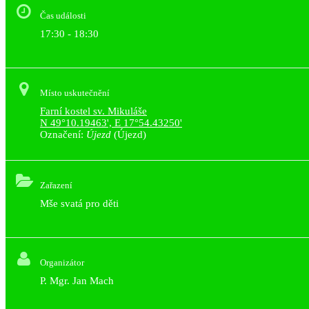
Čas události
17:30 - 18:30
Místo uskutečnění
Farní kostel sv. Mikuláše
N 49°10.19463', E 17°54.43250'
Označení:
Újezd
(Újezd)
Zařazení
Mše svatá pro děti
Organizátor
P. Mgr. Jan Mach