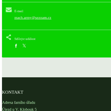
E-mail
mach.army@seznam.cz
Sdílejte událost
KONTAKT
Adresa farního úřadu
Újezd u V. Klobouk 5