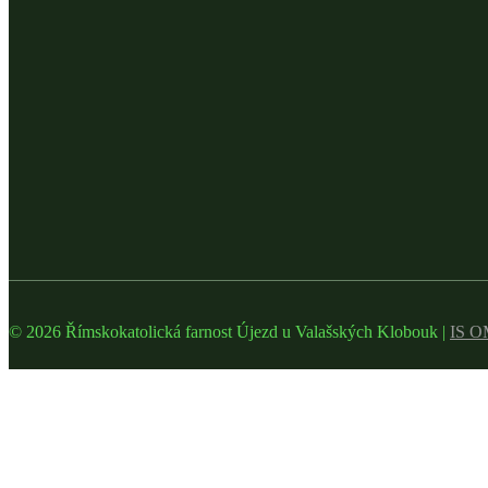
© 2026 Římskokatolická farnost Újezd u Valašských Klobouk |
IS 