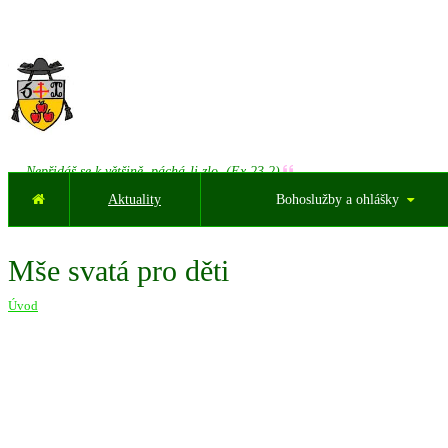
Nepřidáš se k většině, páchá-li zlo. (Ex 23,2)
Aktuality
Bohoslužby a ohlášky
Mše svatá pro děti
Úvod