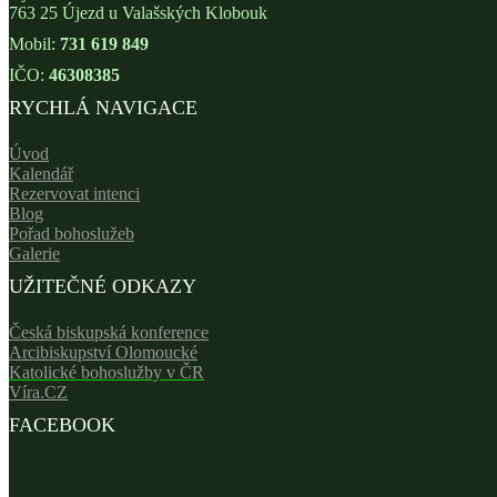
763 25 Újezd u Valašských Klobouk
Mobil:
731 619 849
IČO:
46308385
RYCHLÁ NAVIGACE
Úvod
Kalendář
Rezervovat intenci
Blog
Pořad bohoslužeb
Galerie
UŽITEČNÉ ODKAZY
Česká biskupská konference
Arcibiskupství Olomoucké
Katolické bohoslužby v ČR
Víra.CZ
FACEBOOK