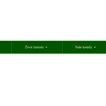
Život farnosti
Naše kostely