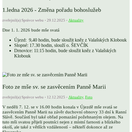
1.ledna 2026 - Změna pořadu bohoslužeb
zveřejnil(a) Správce webu
29.12.2025
Aktuality
Dne 1. 1. 2026 bude mše svatá
Újezd: 9,40 hodin, bude sloužit kněz z Valašských Klobouk
Slopné: 17.30 hodin, slouží o. ŠEVČÍK
Drnovice: 11:15 hodin, bude sloužit kněz z Valašských
Klobouk
Foto ze mše sv. se zasvěcením Panně Marii
zveřejnil(a) Správce webu
12.12.2025
Aktuality
,
Foto
V neděli 7. 12. se v 16.00 hodin konala v Újezdě mše svatá se
zasvěcením Panně Marii na závěr duchovní obnovy 33 dní k Ranní
Slávě. Součástí byl také obřad pomazání požehnaným olejem. Na
tuto mši svatou přijeli poutníci nejen z místní farnosti a blízkého
okolí, ale také z větších vzdáleností – někteří dokonce až ze