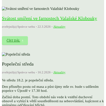
Svátost smíření ve farnostech Valašské Klobouky
zveřejnil(a) Správce webu
22.3.2026
Aktuality
ČÍST DÁL
Popeleční středa
zveřejnil(a) Správce webu
16.2.2026
Aktuality
Ve středu 18.2. je popeleční středa.
Den přísného postu od masa a půst újmy mše sv. bude s udílením
popelce v Újezdě v 17.30 hod.
Začíná doba postní. Toto období nás vede k vnitřní duchovní
obnově a vybízí k větší soustředěnosti na sebeovládání, kajícnost a k
smírnému odčiňování hříchů.