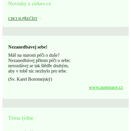
Novinky z církev.cz
CHCI SI PŘEČÍST
Nezanedbávej sebe!
Máš na starosti péči o duše?
Nezanedbávej přitom péči o sebe;
nerozdávej se tak štědře druhým,
aby v tobě nic nezbylo pro tebe.
(Sv. Karel Boromejský)
www.pastorace.cz
Téma týdne