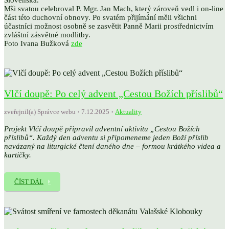
Slovenska.
Mši svatou celebroval P. Mgr. Jan Mach, který zároveň vedl i on-line
část této duchovní obnovy. Po svatém přijímání měli všichni
účastníci možnost osobně se zasvětit Panně Marii prostřednictvím
zvláštní zásvětné modlitby.
Foto Ivana Bužková
zde
Vlčí doupě: Po celý advent „Cestou Božích příslibů“
zveřejnil(a) Správce webu
7.12.2025
Aktuality
Projekt Vlčí doupě připravil adventní aktivitu „Cestou Božích
příslibů“. Každý den adventu si připomeneme jeden Boží příslib
navázaný na liturgické čtení daného dne – formou krátkého videa a
kartičky.
ČÍST DÁL