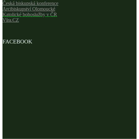
Česká biskupská konference
Arcibiskupství Olomoucké
Katolické bohoslužby v ČR
Víra.CZ
FACEBOOK