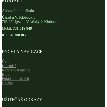
KONTAKT
Adresa farního úřadu
Újezd u V. Klobouk 5
763 25 Újezd u Valašských Klobouk
Mobil:
731 619 849
IČO:
46308385
RYCHLÁ NAVIGACE
Úvod
Kalendář
Rezervovat intenci
Blog
Pořad bohoslužeb
Galerie
UŽITEČNÉ ODKAZY