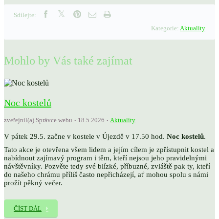
Sdílejte:
Kategorie:
Aktuality
Mohlo by Vás také zajímat
Noc kostelů
zveřejnil(a) Správce webu
18.5.2026
Aktuality
V pátek 29.5. začne v kostele v Újezdě v 17.50 hod.
Noc kostelů
.
Tato akce je otevřena všem lidem a jejím cílem je zpřístupnit kostel a
nabídnout zajímavý program i těm, kteří nejsou jeho pravidelnými
návštěvníky. Pozvěte tedy své blízké, příbuzné, zvláště pak ty, kteří
do našeho chrámu příliš často nepřicházejí, ať mohou spolu s námi
prožít pěkný večer.
ČÍST DÁL