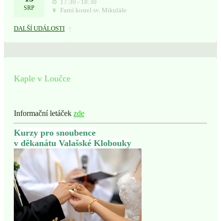
17:30 - 18:30
SRP
Farní kostel sv. Mikuláše
DALŠÍ UDÁLOSTI
Kaple v Loučce
Informační letáček
zde
Kurzy pro snoubence
v děkanátu Valašské Klobouky